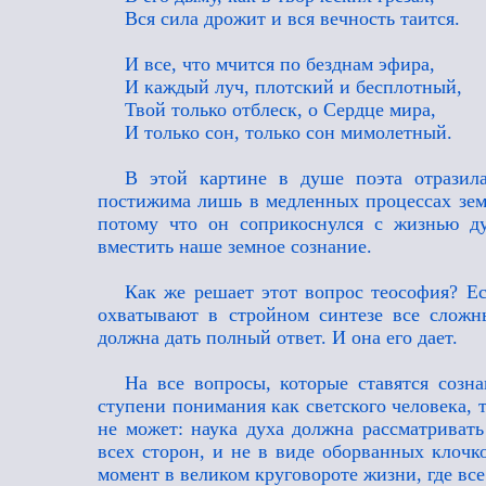
Вся сила дрожит и вся вечность таится.
И все, что мчится по безднам эфира,
И каждый луч, плотский и бесплотный,
Твой только отблеск, о Сердце мира,
И только сон, только сон мимолетный.
В этой картине в душе поэта отразил
постижима лишь в медленных процессах земн
потому что он соприкоснулся с жизнью ду
вместить наше земное сознание.
Как же решает этот вопрос теософия? Ес
охватывают в стройном синтезе все сложн
должна дать полный ответ. И она его дает.
На все вопросы, которые ставятся созн
ступени понимания как светского человека, т
не может: наука духа должна рассматривать
всех сторон, и не в виде оборванных клочк
момент в великом круговороте жизни, где вс