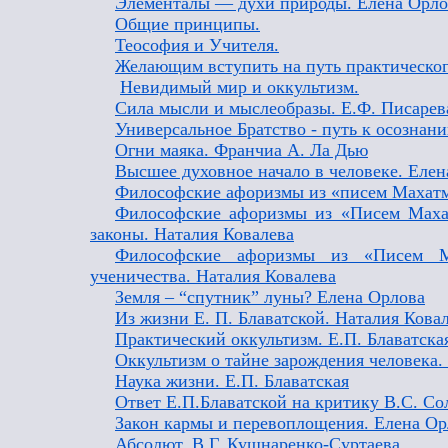
Элементалы — духи природы. Елена Орло
Общие принципы.
Теософия и Учителя.
Желающим вступить на путь практическог
Невидимый мир и оккультизм.
Сила мысли и мыслеобразы. Е.Ф. Писарев
Универсальное Братство - путь к осознани
Огни маяка. Франчиа А. Ла Дью
Высшее духовное начало в человеке. Елен
Философские афоризмы из «писем Махатм»
Философские афоризмы из «Писем Махатм
законы. Наталия Ковалева
Философские афоризмы из «Писем Ма
ученичества. Наталия Ковалева
Земля – “спутник” луны? Елена Орлова
Из жизни Е. П. Блаватской. Наталия Кова
Практический оккультизм. Е.П. Блаватска
Оккультизм о тайне зарождения человека.
Наука жизни. Е.П. Блаватская
Ответ Е.П.Блаватской на критику В.С. С
Закон кармы и перевоплощения. Елена Ор
Абсолют. В.Г. Кушнаренко-Суртаева