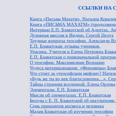
ССЫЛКИ НА 
Книга «Письма Махатм». Наталия Ковале
Книга «ПИСЬМА МАХАТМ» (продолжение)
Интервью Е.П. Блаватской об Адептах. А
Духовная миссия в Индию. Сергей Целух
Трудные вопросы теософии. Александр В
Е.П. Блаватская: отзывы учеников.
Упасика. Учителя и Елена Петровна Блава
Е.П. Блаватская о первоначальной програ
О теософии. Максимилиан Волошин
Чудеса материализации. «Феномены» Бла
Что стоит за «теософском мифом»? Натал
«Будь же ты во век благословенна…». Се
Тайны строения вселенной. Елена Орлова
Элементалы. Е.П. Блаватская
Мысли об элементалах. Е.П. Блаватская
Беседы с Е. П. Блаватской об оккультизме.
Семь принципов космоса и человека
Мадам Блаватская об изучении теософии