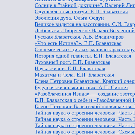
Солнце в "тайной доктрине". Валерий Ли
Одушевленные статуи. Е.П. Блаватская
Эволюция духа. Ольга Федун
Великое видится на расстоянии. С.И. Гав
Любовь как Творческое Начало Вселенной
Русская Блаватская. А.В. Владимиров
«Что есть Истина?». Е.П. Блаватская
О космических циклах, манвантарах и круг
История одной планеты. Е.П. Блаватская
Духовный рост. Е.П. Блаватская
Наука жизни. Е.П. Блаватская
Махатмы и Чела. Е.П. Блаватская
Елена Петровна Блаватская. Краткий очер
Будущая жизнь животных. А.П. Синнет
«Разоблаченная Изида» — создание эзоте
Е.П. Блаватская о себе и «Разоблаченной 
Елене Петровне Блаватской посвящается.
Тайная наука о строении человека. Часть 
Тайная наука о строении человека. Часть 
Тайная наука о строении человека. Часть 
Тайная наука о строении человека. Схемы