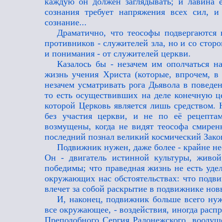
каждую он должен заглядывать; и лавина 
сознания требует напряжения всех сил, 
сознание...
Драматично, что теософы подвергаются 
противников - служителей зла, но и со стор
и понимания - от служителей церкви.
Казалось бы - незачем им ополчаться н
жизнь учения Христа (которые, впрочем, в
незачем усматривать рога Дьявола в повед
то есть осуществивших на деле конечную ц
которой Церковь является лишь средством. 
без участия церкви, и не по её рецепта
возмущены, когда не видят теософа смире
последний познал великий космический Закон
Подвижник нужен, даже более - крайне не
Он - двигатель истинной культуры, живо
победимы; что праведная жизнь не есть удел
окружающих нас обстоятельствах: что подв
влечет за собой раскрытие в подвижнике новы
И, наконец, подвижник больше всего нуж
все окружающее, - воздействия, иногда расп
Преподобного Сергия Радонежского, воодуш