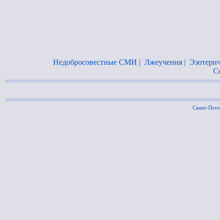
Недобросовестные СМИ
|
Лжеучения
|
Эзотерич
С
Санкт-Пет