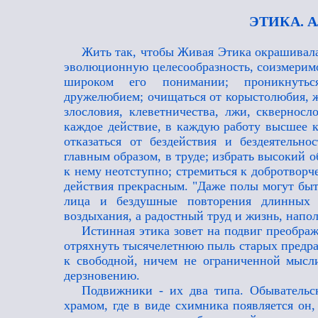
ЭТИКА. 
Жить так, чтобы Живая Этика окрашивала
эволюционную целесообразность, соизмеримо
широком его понимании; проникнуться
дружелюбием; очищаться от корыстолюбия, ж
злословия, клеветничества, лжи, скверносл
каждое действие, в каждую работу высшее к
отказаться от бездействия и бездеятельно
главным образом, в труде; избрать высокий о
к нему неотступно; стремиться к добротворч
действия прекрасным. "Даже полы могут быт
лица и бездушные повторения длинных 
воздыхания, а радостный труд и жизнь, напол
Истинная этика зовет на подвиг преобра
отряхнуть тысячелетнюю пыль старых предра
к свободной, ничем не ограниченной мысли
дерзновению.
Подвижники - их два типа. Обывательс
храмом, где в виде схимника появляется он,