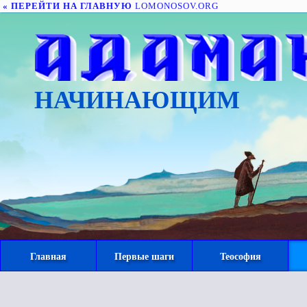
« ПЕРЕЙТИ НА ГЛАВНУЮ
LOMONOSOV.ORG
НАЧИНАЮЩИМ
Главная
Первые шаги
Теософия