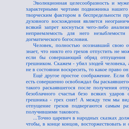
Эволюционная целесообразность и муж
характерными чертами подвижника нашего
творческим фактором в беспредельности пр
духовного восхождения является неогранич
всякий запрет коснуться чего-либо анал
неприемлемость для него незыблемости 
догматического богословия.
Человек, полностью осознавший свою от
знает, что никто его грехов отпустить не м
если бы совершающий обряд отпущения г
грешником. Скажем - убил злодей человека,
не в состоянии воскресить, то какое право о
Ещё другое простое соображение. Если б
есть совершенно освобождал бы раскаявшегос
такого раскаявшегося после получения от
безоблачного счастья безо всяких ударов
грешника - грех снят! А между тем мы ви
отпущение грехов подвергаются самым ра
получившими такового.
...Точно царевич в народных сказках до
чтобы, в конце концов, восторжествовать и 