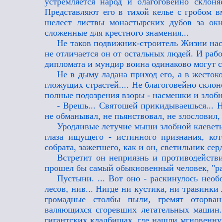
устремляется народ и благоговейно склон
Представляют его в тихой келье с гробом вм
шелест листвы монастырских дубов за окн
сложенные для крестного знамения...
Не таков подвижник-строитель Жизни на
не отличается он от остальных людей. И раб
дипломата и мундир воина одинаково могут 
Не в дыму ладана приход его, а в жестоко
гложущих страстей.... Не благоговейно скло
полные подозрения взоры - насмешки и злобн
- Врешь... Святошей прикидываешься... Н
не обманывал, не пьянствовал, не злословил, 
Уродливые летучие мыши злобной клеветы
глаза ищущего - истинного признания, кот
собрата, зажегшего, как и он, светильник сер
Встретит он неприязнь и противодействи
прошел бы самый обыкновенный человек, "ра
Пустыни. ... Вот оно - раскинулось нео
лесов, нив... Нигде ни кустика, ни травинк
громадные столбы пыли, гремят оторва
валяющихся сгоревших летательных машин..
гигантских кладбищах, где нашли мгновенную