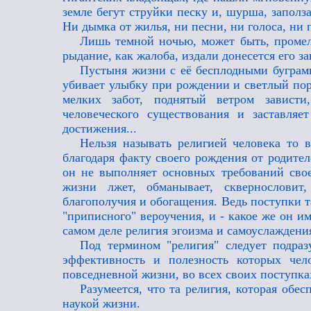
земле бегут струйки песку и, шурша, заполз
Ни дымка от жилья, ни песни, ни голоса, ни п
Лишь темной ночью, может быть, промель
рыдание, как жалоба, издали донесется его за
Пустыня жизни с её бесплодными буграм
убивает улыбку при рождении и светлый поры
мелких забот, поднятый ветром зависти
человеческого существования и заставля
достижения...
Нельзя называть религией человека то 
благодаря факту своего рождения от родител
он не выполняет основных требований свое
жизни лжет, обманывает, сквернословит
благополучия и обогащения. Ведь поступки т
"приписного" вероучения, и - какое же он им
самом деле религия эгоизма и самоуслаждени
Под термином "религия" следует подраз
эффективность и полезность которых чел
повседневной жизни, во всех своих поступках
Разумеется, что та религия, которая обе
наукой жизни.